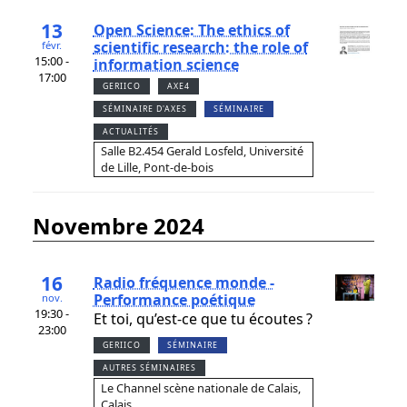
13
Open Science: The ethics of
scientific research: the role of
févr.
15:00 -
information science
17:00
GERIICO
AXE4
SÉMINAIRE D'AXES
SÉMINAIRE
ACTUALITÉS
Salle B2.454 Gerald Losfeld, Université
de Lille, Pont-de-bois
novembre 2024
16
Radio fréquence monde -
Performance poétique
nov.
19:30 -
Et toi, qu’est-ce que tu écoutes ?
23:00
GERIICO
SÉMINAIRE
AUTRES SÉMINAIRES
Le Channel scène nationale de Calais,
Calais