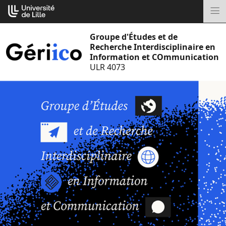
Aller
Cookies management panel
au
M
contenu
Groupe d'Études et de
Recherche Interdisciplinaire en
Information et COmmunication
ULR 4073