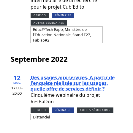
intermédiaire de la recherche
pour le projet Cub'Edito
GERIICO
SÉMINAIRE
AUTRES SÉMINAIRES
Educ@Tech Expo, Ministère de
l'Education Nationale, Stand F27,
Fablab#2
septembre 2022
12
Des usages aux services. A partir de
l'enquête réalisée sur les usages,
sept.
17:00 -
quelle offre de services définir ?
20:00
Cinquième webinaire du projet
ResPaDon
GERIICO
SÉMINAIRE
AUTRES SÉMINAIRES
Distanciel