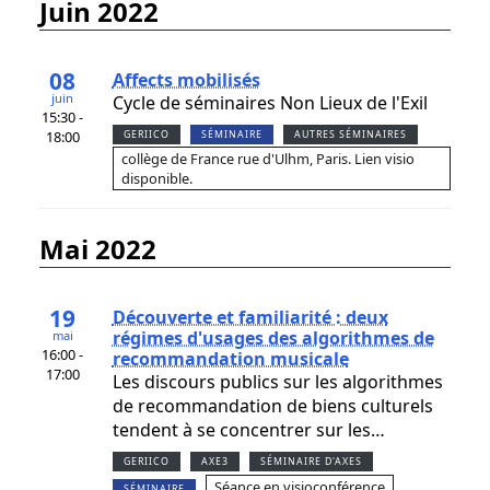
juin 2022
08
Affects mobilisés
juin
Cycle de séminaires Non Lieux de l'Exil
15:30 -
18:00
GERIICO
SÉMINAIRE
AUTRES SÉMINAIRES
collège de France rue d'Ulhm, Paris. Lien visio
disponible.
mai 2022
19
Découverte et familiarité : deux
régimes d'usages des algorithmes de
mai
16:00 -
recommandation musicale
17:00
Les discours publics sur les algorithmes
de recommandation de biens culturels
tendent à se concentrer sur les…
GERIICO
AXE3
SÉMINAIRE D'AXES
Séance en visioconférence
SÉMINAIRE