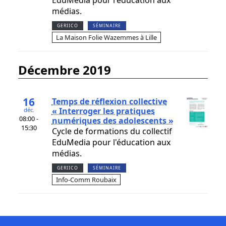
EduMedia pour l'éducation aux
médias.
GERIICO
SÉMINAIRE
La Maison Folie Wazemmes à Lille
décembre 2019
16
Temps de réflexion collective
« Interroger les pratiques
déc.
08:00 -
numériques des adolescents »
15:30
Cycle de formations du collectif
EduMedia pour l'éducation aux
médias.
GERIICO
SÉMINAIRE
Info-Comm Roubaix