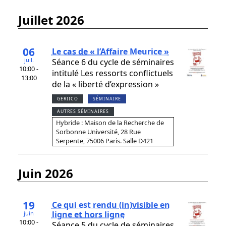
juillet 2026
06
Le cas de « l’Affaire Meurice »
juil.
Séance 6 du cycle de séminaires
10:00 -
intitulé Les ressorts conflictuels
13:00
de la « liberté d’expression »
GERIICO
SÉMINAIRE
AUTRES SÉMINAIRES
Hybride : Maison de la Recherche de
Sorbonne Université, 28 Rue
Serpente, 75006 Paris. Salle D421
juin 2026
19
Ce qui est rendu (in)visible en
ligne et hors ligne
juin
10:00 -
Séance 5 du cycle de séminaires