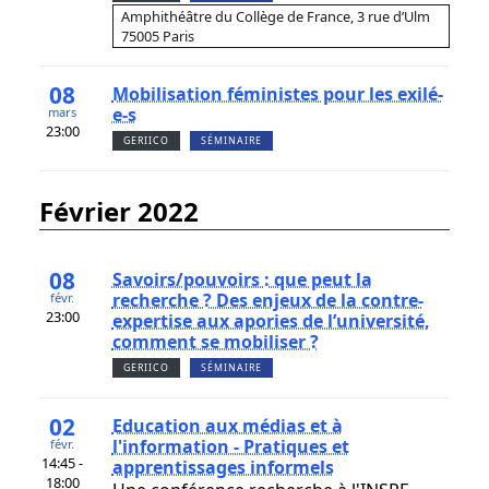
Amphithéâtre du Collège de France, 3 rue d’Ulm
75005 Paris
08
Mobilisation féministes pour les exilé-
e-s
mars
23:00
GERIICO
SÉMINAIRE
février 2022
08
Savoirs/pouvoirs : que peut la
recherche ? Des enjeux de la contre-
févr.
23:00
expertise aux apories de l’université,
comment se mobiliser ?
GERIICO
SÉMINAIRE
02
Education aux médias et à
l'information - Pratiques et
févr.
14:45 -
apprentissages informels
18:00