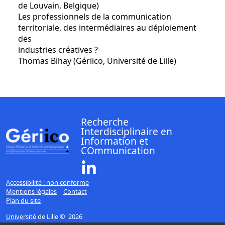
de Louvain, Belgique)
Les professionnels de la communication
territoriale, des intermédiaires au déploiement
des
industries créatives ?
Thomas Bihay (Gériico, Université de Lille)
Recherche
Interdisciplinaire en
Information et
COmmunication
Linkedin ( Nouvelle fenêtre)
Accessibilité : non conforme
Mentions légales
|
Contact
Plan du site
Université de Lille
© 2026
Page mise à jour le 08/01/2026 (14:51)