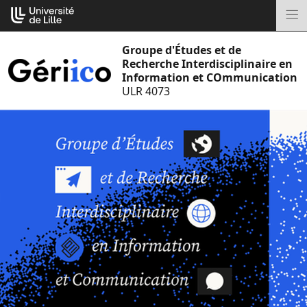
Aller
Cookies management panel
au
M
contenu
Groupe d'Études et de
Recherche Interdisciplinaire en
Information et COmmunication
ULR 4073