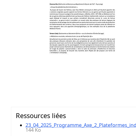
Ressources liées
23_04_2025_Programme_Axe_2_Plateformes_indus
144 Ko