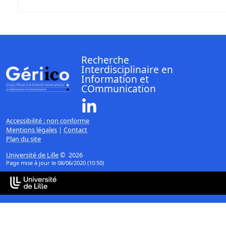
Recherche
Interdisciplinaire en
Information et
COmmunication
Linkedin ( Nouvelle fenêtre)
Accessibilité : non conforme
Mentions légales
|
Contact
Plan du site
Université de Lille
© 2026
Page mise à jour le 08/06/2020 (10:50)