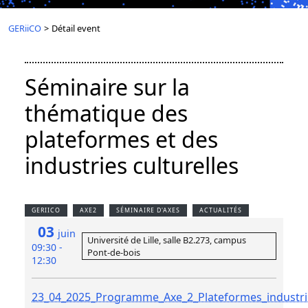
GERiiCO
>
Détail event
Séminaire sur la
thématique des
plateformes et des
industries culturelles
GERIICO
AXE2
SÉMINAIRE D'AXES
ACTUALITÉS
03
juin
Université de Lille, salle B2.273, campus
09:30 -
Pont-de-bois
12:30
23_04_2025_Programme_Axe_2_Plateformes_industrie