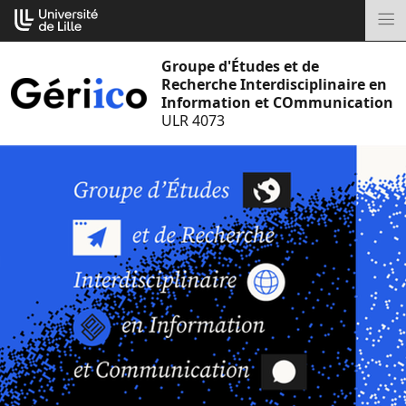
Aller
Cookies management panel
au
M
contenu
Groupe d'Études et de
Recherche Interdisciplinaire en
Information et COmmunication
ULR 4073