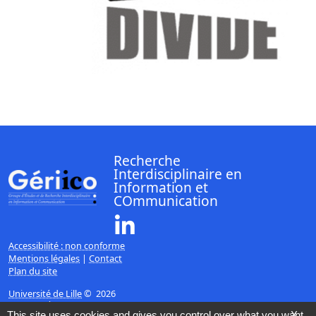
Recherche
Interdisciplinaire en
Information et
COmmunication
Linkedin ( Nouvelle fenêtre)
Accessibilité : non conforme
Mentions légales
|
Contact
Plan du site
Université de Lille
© 2026
Page mise à jour le 08/06/2020 (10:50)
This site uses cookies and gives you control over what you want
X