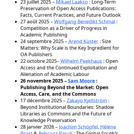
23 juillet 2025 –
Mikael Laakso
: Long-Term
Preservation of Open Access Publications:
Facts, Current Practices, and Future Outlook
27 août 2025 –
Wolfgang Benedikt Schmal
:
Competition as a Driver of Progress in
Academic Publishing
24 septembre 2025 –
Arend Küster
: Size
Matters: Why Scale is the Key Ingredient for
OA Publishers
22 octobre 2025–
Wilhelm Peekhaus
: Open
Access and the Continued Exploitation and
Alienation of Academic Labour
26 novembre 2025 –
Sam Moore
:
Publishing Beyond the Market: Open
Access, Care, and the Commons
17 décembre 2025 –
Zakayo Kjellström
:
Beyond Institutional Boundaries: Shadow
Libraries as Commons and the Future of
Knowledge Preservation
28 janvier 2026 –
Joachim Schöpfel
,
Hélène
Prost
&
Behrooz Rasuli
: The Global South’s