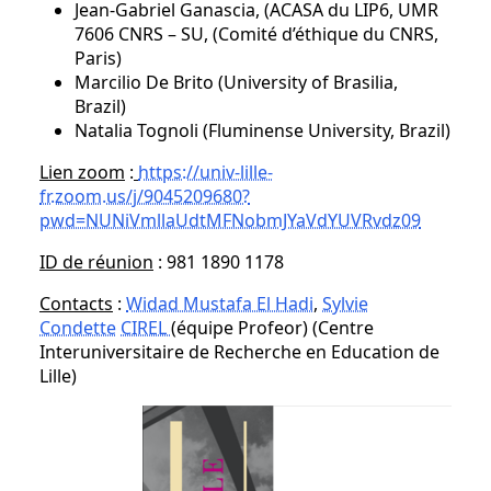
Jean-Gabriel Ganascia, (ACASA du LIP6, UMR
7606 CNRS – SU, (Comité d’éthique du CNRS,
Paris)
Marcilio De Brito (University of Brasilia,
Brazil)
Natalia Tognoli (Fluminense University, Brazil)
Lien zoom
:
https://univ-lille-
fr.zoom.us/j/9045209680?
pwd=NUNiVmllaUdtMFNobmJYaVdYUVRvdz09
ID de réunion
: 981 1890 1178
Contacts
:
Widad Mustafa El Hadi
,
Sylvie
Condette
CIREL
(équipe Profeor) (Centre
Interuniversitaire de Recherche en Education de
Lille)