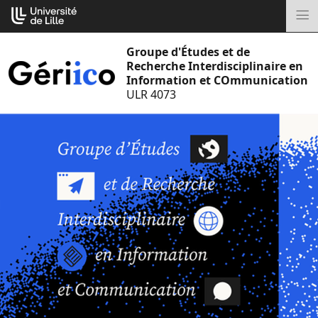
Aller
Cookies management panel
au
M
contenu
Groupe d'Études et de
Recherche Interdisciplinaire en
Information et COmmunication
ULR 4073