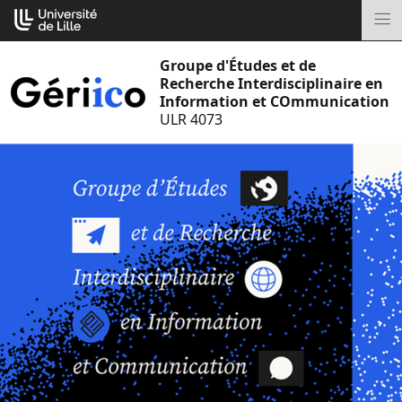
Aller
Cookies management panel
au
M
contenu
Groupe d'Études et de
Recherche Interdisciplinaire en
Information et COmmunication
ULR 4073