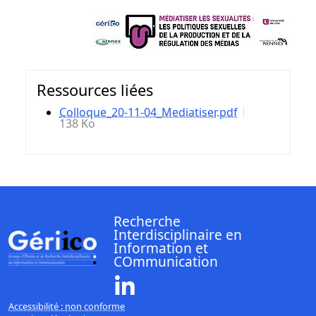
Ressources liées
Colloque_20-11-04_Mediatiser.pdf
138 Ko
Recherche
Interdisciplinaire en
Information et
COmmunication
Linkedin ( Nouvelle fenêtre)
Accessibilité : non conforme