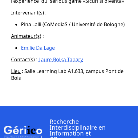
l'expérience du serious game «Sicuri si diventa»
Intervenant(s)
:
Pina Lalli (CoMediaS / Université de Bologne)
Animateur(s)
:
Emilie Da Lage
Contact(s)
:
Laure Bolka Tabary
Lieu
: Salle Learning Lab A1.633, campus Pont de
Bois
Recherche
Interdisciplinaire en
Information et