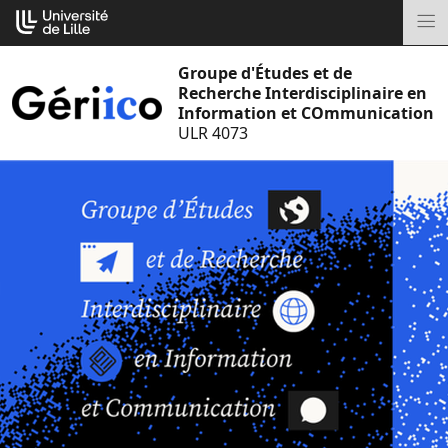
Aller
Cookies management panel
au
M
contenu
Groupe d'Études et de
Recherche Interdisciplinaire en
Information et COmmunication
ULR 4073