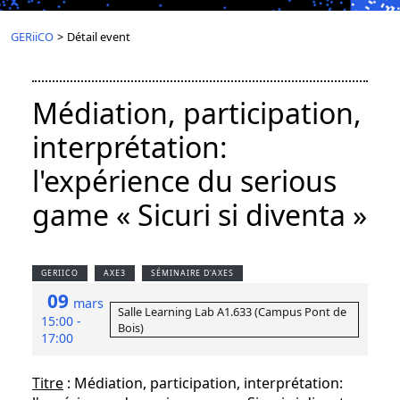
GERiiCO
>
Détail event
Médiation, participation,
interprétation:
l'expérience du serious
game « Sicuri si diventa »
GERIICO
AXE3
SÉMINAIRE D'AXES
09
mars
Salle Learning Lab A1.633 (Campus Pont de
15:00 -
Bois)
17:00
Titre
: Médiation, participation, interprétation: