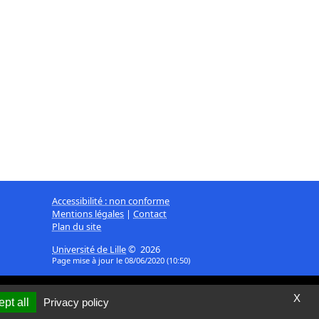
Accessibilité : non conforme
Mentions légales
|
Contact
Plan du site
Université de Lille
© 2026
Page mise à jour le 08/06/2020 (10:50)
X
pt all
Privacy policy