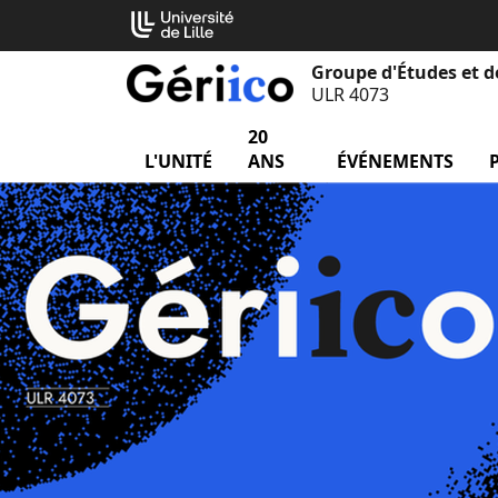
Aller
Cookies management panel
au
contenu
Groupe d'Études et d
ULR 4073
20
L'UNITÉ
menu L'unité
ANS
ÉVÉNEMENTS
me