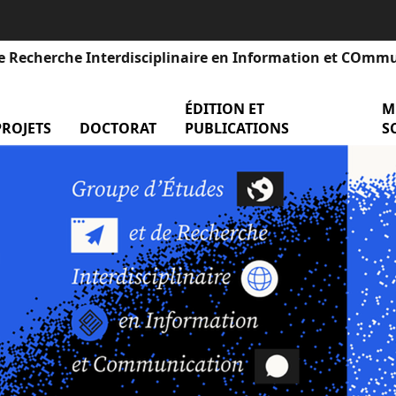
e Recherche Interdisciplinaire en Information et COmm
ÉDITION ET
men
M
nu Événements
PROJETS
menu Projets
DOCTORAT
menu Doctorat
PUBLICATIONS
S