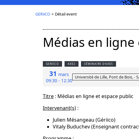
GERiiCO
>
Détail event
Médias en ligne 
GERIICO
AXE2
SÉMINAIRE D'AXES
31
mars
Université de Lille, Pont de Bois, - 
09:30 - 12:30
Titre
: Médias en ligne et espace public
Intervenant(s)
:
Julien Mésangeau (Gériico)
Vitaly Buduchev (Enseignant contra
Programme
: