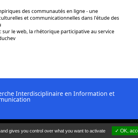
mpiriques des communautés en ligne - une
ulturelles et communicationnelles dans l'étude des
u
sur le web, la rhétorique participative au service
uduchev
rche Interdisciplinaire en Information et
unication
nkedin ( Nouvelle fenêtre)
 and gives you control over what you want to activate
OK, acce