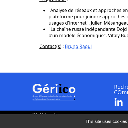
"Analyse de réseaux et approches e
plateforme pour joindre approches c
usages d'internet", Julien Mésangea
"La chaîne russe indépendante Dojd : 
d’un modèle économique", Vitaly B
Contact(s)
:
Bruno Raoul
Reche
COmm
Li
This site uses cookies