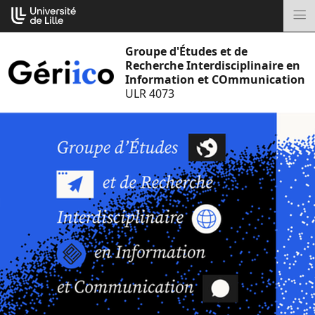
Aller
Cookies management panel
au
M
contenu
Groupe d'Études et de
Recherche Interdisciplinaire en
Information et COmmunication
ULR 4073