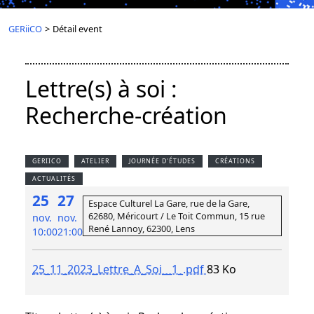
GERiiCO
>
Détail event
Lettre(s) à soi :
Recherche-création
GERIICO
ATELIER
JOURNÉE D'ÉTUDES
CRÉATIONS
ACTUALITÉS
25
27
Espace Culturel La Gare, rue de la Gare,
62680, Méricourt / Le Toit Commun, 15 rue
nov.
nov.
René Lannoy, 62300, Lens
10:00
21:00
25_11_2023_Lettre_A_Soi__1_.pdf
83 Ko