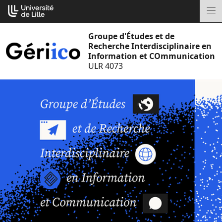
Aller
Cookies management panel
au
M
contenu
Groupe d'Études et de
Recherche Interdisciplinaire en
Information et COmmunication
ULR 4073