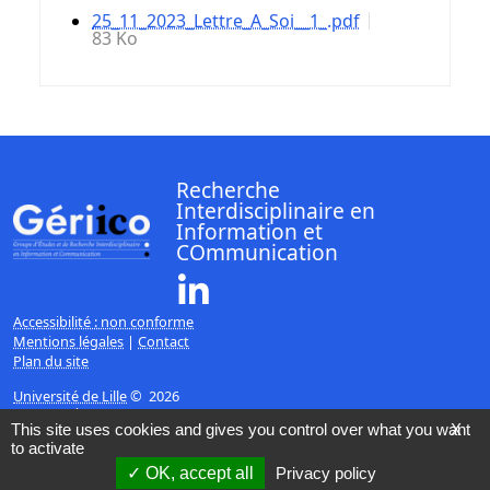
25_11_2023_Lettre_A_Soi__1_.pdf
83 Ko
Recherche
Interdisciplinaire en
Information et
COmmunication
Linkedin ( Nouvelle fenêtre)
Accessibilité : non conforme
Mentions légales
|
Contact
Plan du site
Université de Lille
© 2026
Page mise à jour le 08/06/2020 (10:50)
This site uses cookies and gives you control over what you want
X
to activate
OK, accept all
Privacy policy