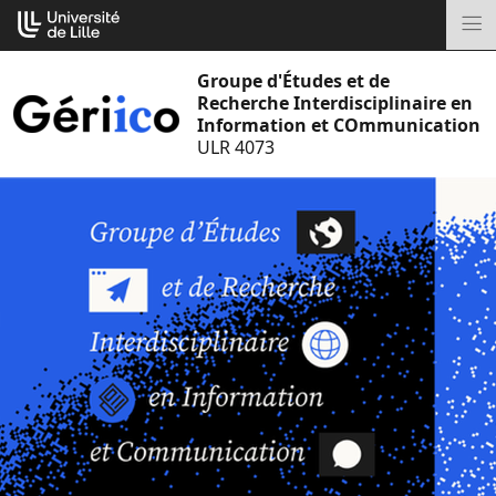
Aller
Cookies management panel
au
M
contenu
Groupe d'Études et de
Recherche Interdisciplinaire en
Information et COmmunication
ULR 4073