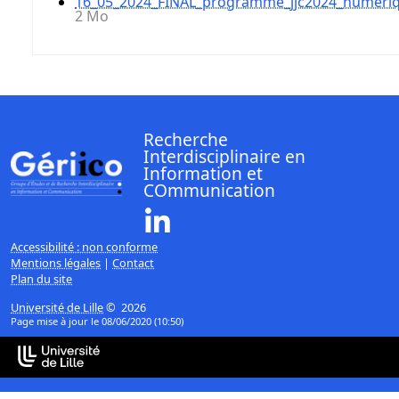
16_05_2024_FINAL_programme_jjc2024_numeriq
2 Mo
Recherche
Interdisciplinaire en
Information et
COmmunication
Linkedin ( Nouvelle fenêtre)
Accessibilité : non conforme
Mentions légales
|
Contact
Plan du site
Université de Lille
© 2026
Page mise à jour le 08/06/2020 (10:50)