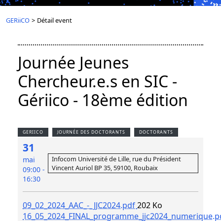
GERiiCO
>
Détail event
Journée Jeunes
Chercheur.e.s en SIC -
Gériico - 18ème édition
GERIICO
JOURNÉE DES DOCTORANTS
DOCTORANTS
31
Infocom Université de Lille, rue du Président
mai
Vincent Auriol BP 35, 59100, Roubaix
09:00 -
16:30
09_02_2024_AAC_-_JJC2024.pdf
202 Ko
16_05_2024_FINAL_programme_jjc2024_numerique.p