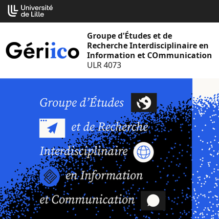
Aller
Cookies management panel
au
contenu
Groupe d'Études et de
Recherche Interdisciplinaire en
Information et COmmunication
ULR 4073