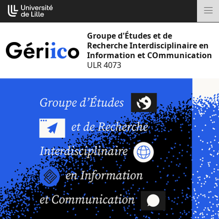
Aller
Cookies management panel
au
M
contenu
Groupe d'Études et de
Recherche Interdisciplinaire en
Information et COmmunication
ULR 4073