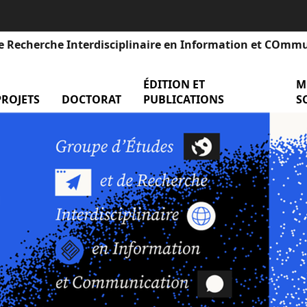
e Recherche Interdisciplinaire en Information et COmm
ÉDITION ET
men
M
nu Événements
PROJETS
menu Projets
DOCTORAT
menu Doctorat
PUBLICATIONS
S