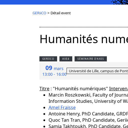
GERiiCO
>
Détail event
Humanités num
GERIICO
AXE4
SÉMINAIRE D'AXES
09
mars
Université de Lille, campus de Pont
13:00 - 16:00
Titre
: "Humanités numériques"
Interven
Marcin Roszkowski, Faculty of Journ
Information Studies, University of 
Amel Fraisse
Antoine Henry, PhD Candidate, GRDF,
Quoc Tan Tran, PhD Candidate, Gerii
Samia Takhtoukh, PhD Candidate, Ge