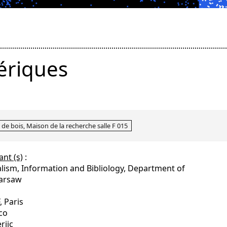
ériques
 de bois, Maison de la recherche salle F 015
ant (s)
:
alism, Information and Bibliology, Department of
Warsaw
 Paris
co
riic