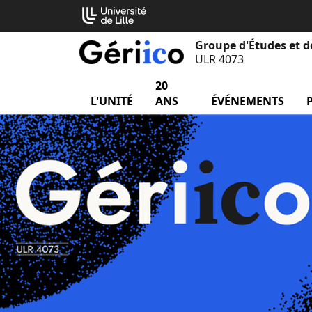
Aller
Cookies management panel
au
contenu
Groupe d'Études et d
ULR 4073
20
L'UNITÉ
menu L'unité
ANS
ÉVÉNEMENTS
me