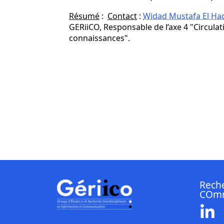
Résumé
:
Contact
:
Widad Mustafa El Ha
GERiiCO, Responsable de l’axe 4 "Circulat
connaissances".
Reche
COmm
Li