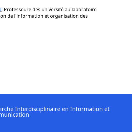
di
Professeure des université au laboratoire
ion de l'information et organisation des
rche Interdisciplinaire en Information et
unication
nkedin ( Nouvelle fenêtre)