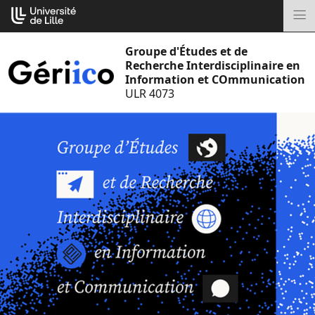
Aller
Cookies management panel
au
M
contenu
Groupe d'Études et de
Recherche Interdisciplinaire en
Information et COmmunication
ULR 4073