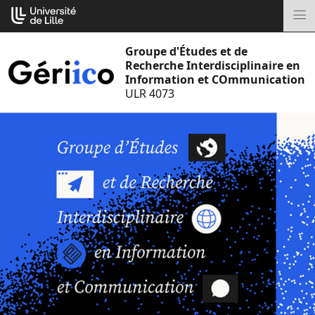
Aller
Cookies management panel
au
M
contenu
Groupe d'Études et de
Recherche Interdisciplinaire en
Information et COmmunication
ULR 4073