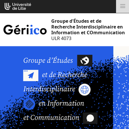
Aller
Cookies management panel
au
M
contenu
Groupe d'Études et de
Recherche Interdisciplinaire en
Information et COmmunication
ULR 4073