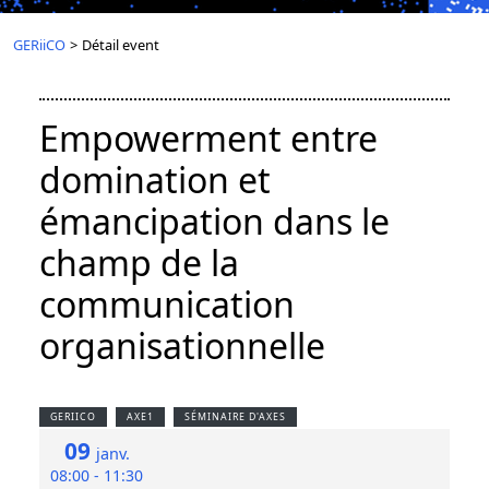
GERiiCO
>
Détail event
Empowerment entre
domination et
émancipation dans le
champ de la
communication
organisationnelle
GERIICO
AXE1
SÉMINAIRE D'AXES
09
janv.
08:00 - 11:30