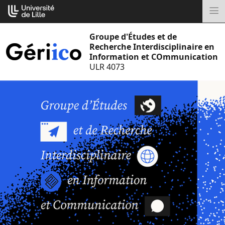
Aller
Cookies management panel
au
M
contenu
Groupe d'Études et de
Recherche Interdisciplinaire en
Information et COmmunication
ULR 4073