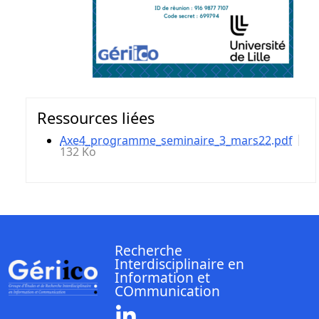
Ressources liées
Axe4_programme_seminaire_3_mars22.pdf
132 Ko
Recherche
Interdisciplinaire en
Information et
COmmunication
Linkedin ( Nouvelle fenêtre)