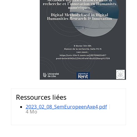
Ressources liées
2023_02_08_SemEuropeenAxe4.pdf
4 Mo