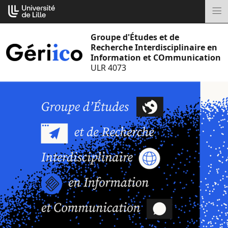
Aller
Cookies management panel
au
M
contenu
Groupe d'Études et de
Recherche Interdisciplinaire en
Information et COmmunication
ULR 4073