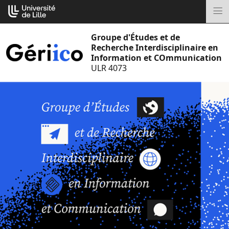
Aller
Cookies management panel
au
M
contenu
Groupe d'Études et de
Recherche Interdisciplinaire en
Information et COmmunication
ULR 4073