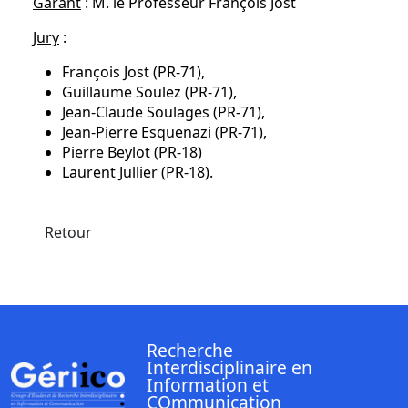
Garant
: M. le Professeur François Jost
Jury
:
François Jost (PR-71),
Guillaume Soulez (PR-71),
Jean-Claude Soulages (PR-71),
Jean-Pierre Esquenazi (PR-71),
Pierre Beylot (PR-18)
Laurent Jullier (PR-18).
Retour
Recherche
Interdisciplinaire en
Information et
COmmunication