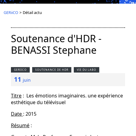
GERiiCO
>
Détail actu
Soutenance d'HDR -
BENASSI Stephane
GERIICO
SOUTENANCE DE HDR
VIE DU LABO
11
juin
Titre
: Les émotions imaginaires. une expérience
esthétique du télévisuel
Date
: 2015
Résumé
: