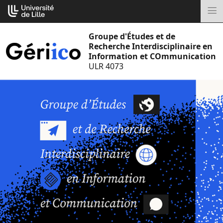
Aller
Cookies management panel
au
M
contenu
Groupe d'Études et de
Recherche Interdisciplinaire en
Information et COmmunication
ULR 4073