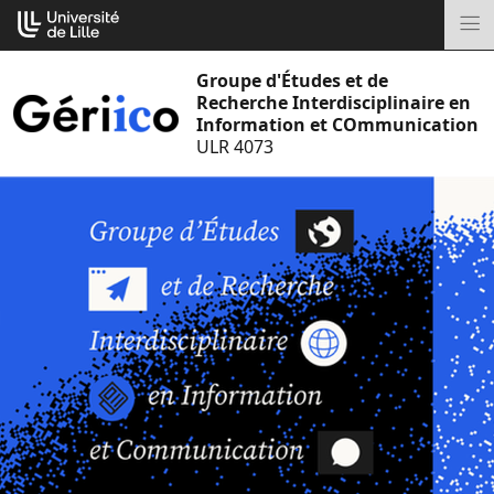
Aller
Cookies management panel
au
M
contenu
Groupe d'Études et de
Recherche Interdisciplinaire en
Information et COmmunication
ULR 4073