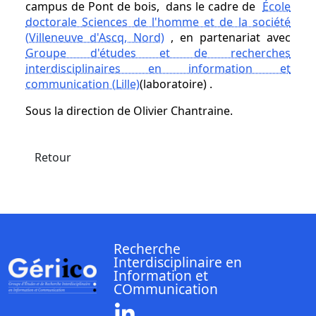
campus de Pont de bois, dans le cadre de
École
doctorale Sciences de l'homme et de la société
(Villeneuve d'Ascq, Nord)
, en partenariat avec
Groupe d'études et de recherches
interdisciplinaires en information et
communication (Lille)
(laboratoire) .
Sous la direction de Olivier Chantraine.
Retour
Recherche
Interdisciplinaire en
Information et
COmmunication
Linkedin ( Nouvelle fenêtre)