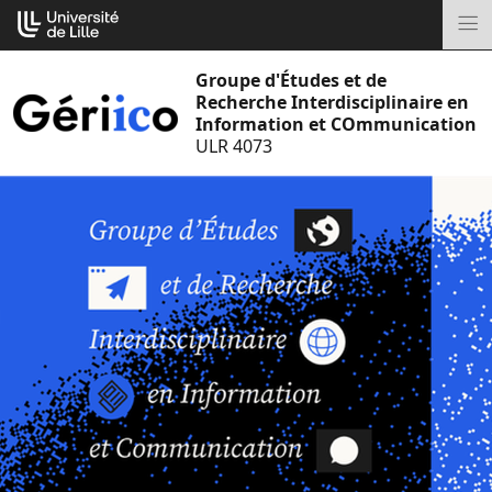
Aller
Cookies management panel
au
M
contenu
Groupe d'Études et de
Recherche Interdisciplinaire en
Information et COmmunication
ULR 4073