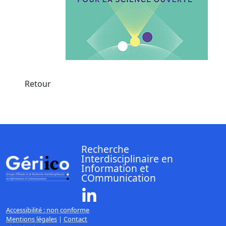
Retour
Recherche
Interdisciplinaire en
Information et
COmmunication
Linkedin ( Nouvelle fenêtre)
Accessibilité : non conforme
Mentions légales
|
Contact