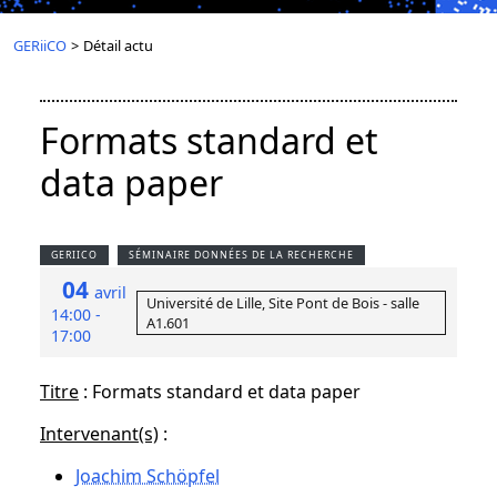
GERiiCO
>
Détail actu
Formats standard et
data paper
GERIICO
SÉMINAIRE DONNÉES DE LA RECHERCHE
04
avril
Université de Lille, Site Pont de Bois - salle
14:00 -
A1.601
17:00
Titre
: Formats standard et data paper
Intervenant(s)
:
Joachim Schöpfel