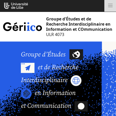
Aller
Cookies management panel
au
M
contenu
Groupe d'Études et de
Recherche Interdisciplinaire en
Information et COmmunication
ULR 4073