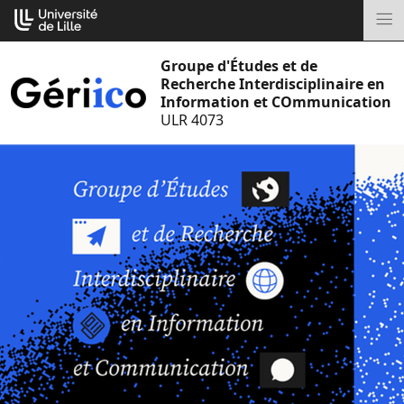
Aller
Cookies management panel
au
M
contenu
Groupe d'Études et de
Recherche Interdisciplinaire en
Information et COmmunication
ULR 4073