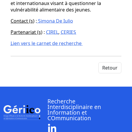
et internationaux visant à questionner la
vulnérabilité alimentaire des jeunes.
Contact (s)
:
Simona De Iulio
Partenariat (s)
:
CIREL
,
CERIES
Lien vers le carnet de recherche
Retour
Recherche
Interdisciplinaire en
Information et
COmmunication
Linkedin ( Nouvelle fenêtre)