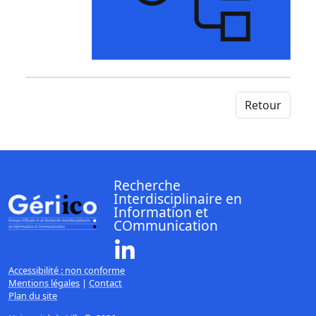
Retour
Recherche
Interdisciplinaire en
Information et
COmmunication
Linkedin ( Nouvelle fenêtre)
Accessibilité : non conforme
Mentions légales
|
Contact
Plan du site