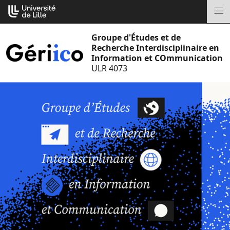
Aller
Cookies management panel
au
M
contenu
Groupe d'Études et de
Recherche Interdisciplinaire en
Information et COmmunication
ULR 4073