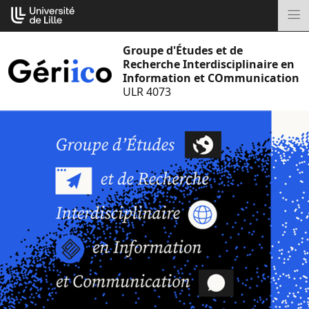
Aller
Cookies management panel
au
M
contenu
Groupe d'Études et de
Recherche Interdisciplinaire en
Information et COmmunication
ULR 4073