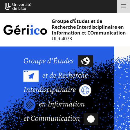
Aller
Cookies management panel
au
M
contenu
Groupe d'Études et de
Recherche Interdisciplinaire en
Information et COmmunication
ULR 4073