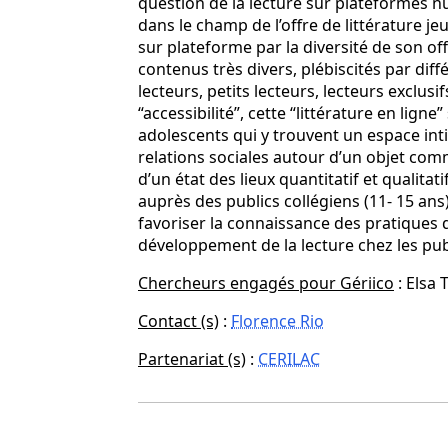
question de la lecture sur plateformes 
dans le champ de l’offre de littérature j
sur plateforme par la diversité de son o
contenus très divers, plébiscités par dif
lecteurs, petits lecteurs, lecteurs exclusi
“accessibilité”, cette “littérature en lign
adolescents qui y trouvent un espace in
relations sociales autour d’un objet commu
d’un état des lieux quantitatif et qualita
auprès des publics collégiens (11- 15 ans
favoriser la connaissance des pratiques d
développement de la lecture chez les pub
Chercheurs engagés pour Gériico
: Elsa 
Contact (s)
:
Florence Rio
Partenariat (s)
:
CERILAC