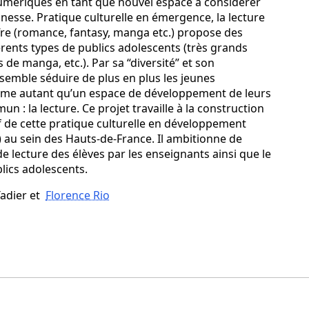
numériques en tant que nouvel espace à considérer
eunesse. Pratique culturelle en émergence, la lecture
ffre (romance, fantasy, manga etc.) propose des
férents types de publics adolescents (très grands
fs de manga, etc.). Par sa “diversité” et son
e” semble séduire de plus en plus les jeunes
time autant qu’un espace de développement de leurs
n : la lecture. Ce projet travaille à la construction
tif de cette pratique culturelle en développement
) au sein des Hauts-de-France. Il ambitionne de
e lecture des élèves par les enseignants ainsi que le
lics adolescents.
Tadier et
Florence Rio