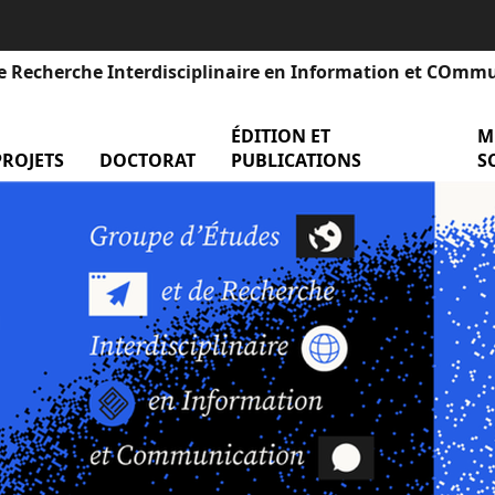
e Recherche Interdisciplinaire en Information et COmm
ÉDITION ET
men
M
nu Événements
PROJETS
menu Projets
DOCTORAT
menu Doctorat
PUBLICATIONS
S