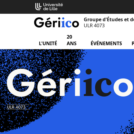
Aller
Cookies management panel
au
contenu
Groupe d'Études et d
ULR 4073
20
L'UNITÉ
menu L'unité
ANS
ÉVÉNEMENTS
me