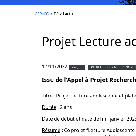
GERiiCO
>
Détail actu
Projet Lecture 
17/11/2022
PROJET
PROJET LILLE / MESHS NORD
Issu de l'Appel à Projet Recher
Titre
: Projet Lecture adolescente et pl
Durée
: 2 ans
Date de début et date de fin
: janvier 20
Résumé
: Ce projet “Lecture Adolescent