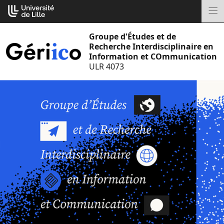
Aller
Cookies management panel
au
M
contenu
Groupe d'Études et de
Recherche Interdisciplinaire en
Information et COmmunication
ULR 4073