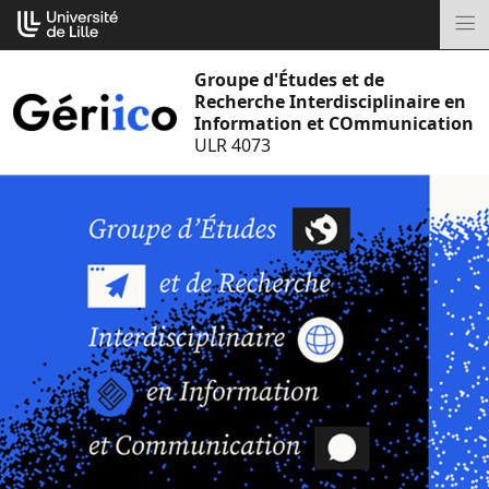
Aller
Cookies management panel
au
M
contenu
Groupe d'Études et de
Recherche Interdisciplinaire en
Information et COmmunication
ULR 4073