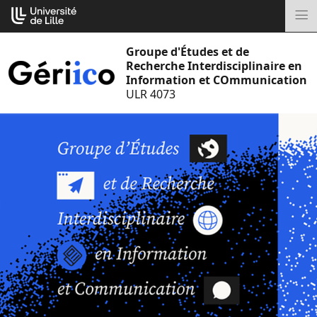
Aller
Cookies management panel
au
M
contenu
Groupe d'Études et de
Recherche Interdisciplinaire en
Information et COmmunication
ULR 4073