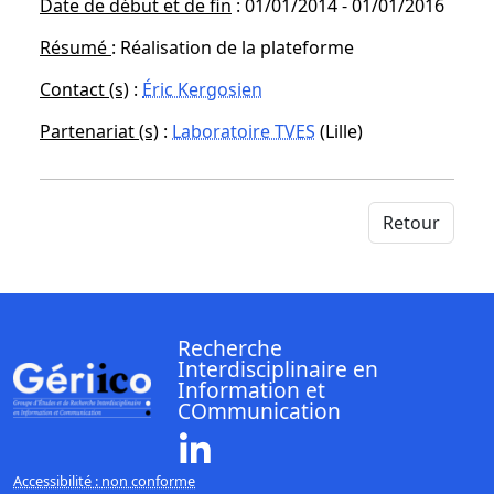
Date de début et de fin
: 01/01/2014 - 01/01/2016
Résumé
: Réalisation de la plateforme
Contact (s)
:
Éric Kergosien
Partenariat (s)
:
Laboratoire TVES
(Lille)
Retour
Recherche
Interdisciplinaire en
Information et
COmmunication
Linkedin ( Nouvelle fenêtre)
Accessibilité : non conforme