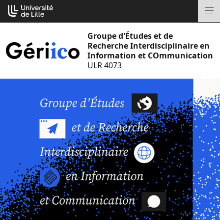
Aller
Cookies management panel
au
M
contenu
Groupe d'Études et de
Recherche Interdisciplinaire en
Information et COmmunication
ULR 4073