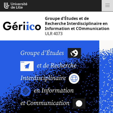
Aller
Cookies management panel
au
M
contenu
Groupe d'Études et de
Recherche Interdisciplinaire en
Information et COmmunication
ULR 4073