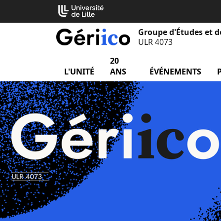
Aller
Cookies management panel
au
contenu
Groupe d'Études et d
ULR 4073
20
L'UNITÉ
menu L'unité
ANS
ÉVÉNEMENTS
me