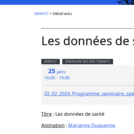
GERiiCO
>
Détail actu
Les données de 
GERIICO
SÉMINAIRE DES DOCTORANTS
25
janv.
16:00 - 19:00
02_02_2024_Programme_seminaire_spec
Titre
: Les données de santé
Animation
:
Marianne Duquenne