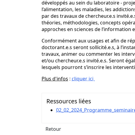
développés au sein du laboratoire - proj
l’alimentation, les maladies, les addictio
par des travaux de chercheur.e.s invité.e.
théories, méthodologies, concepts opéran
approches en sciences de l’information 
Conformément aux usages et afin de répo
doctorant.e.s seront sollicité.e.s, à l’in
travaux, animer ou commenter les inter
et/ou chercheur.e.s invité.e.s. Seront ég
lesquels pourront s’inscrire les intervent
Plus d'infos
:
cliquer ici
Ressources liées
02_02_2024_Programme_seminaire_
Retour