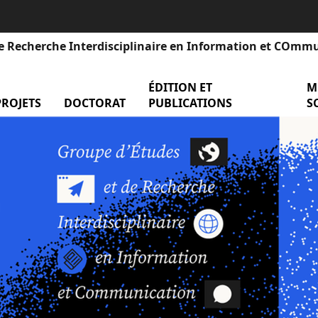
e Recherche Interdisciplinaire en Information et COmm
ÉDITION ET
men
M
nu Événements
PROJETS
menu Projets
DOCTORAT
menu Doctorat
PUBLICATIONS
S