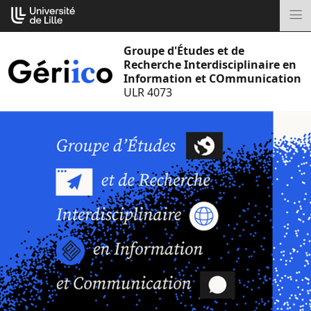
Aller
Cookies management panel
au
M
contenu
Groupe d'Études et de
Recherche Interdisciplinaire en
Information et COmmunication
ULR 4073