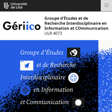
Aller
Cookies management panel
au
M
contenu
Groupe d'Études et de
Recherche Interdisciplinaire en
Information et COmmunication
ULR 4073