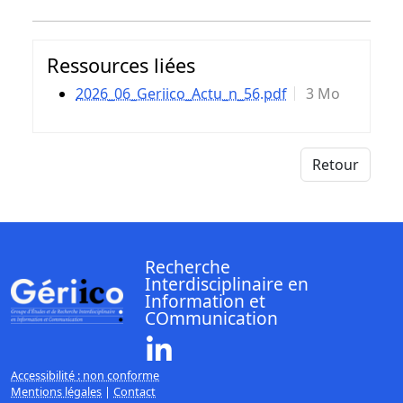
Ressources liées
2026_06_Geriico_Actu_n_56.pdf
3 Mo
Retour
Recherche
Interdisciplinaire en
Information et
COmmunication
Linkedin ( Nouvelle fenêtre)
Accessibilité : non conforme
Mentions légales
|
Contact