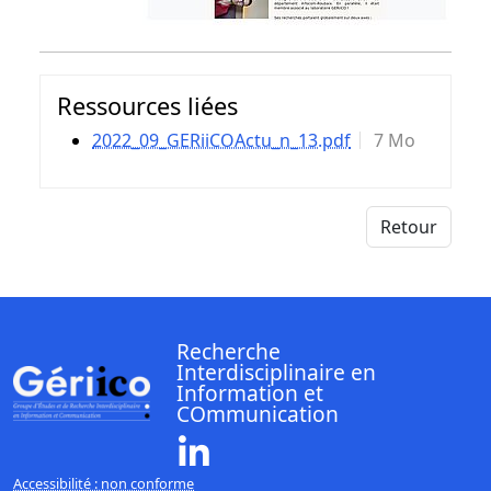
Ressources liées
2022_09_GERiiCOActu_n_13.pdf
7 Mo
Retour
Recherche
Interdisciplinaire en
Information et
COmmunication
Linkedin ( Nouvelle fenêtre)
Accessibilité : non conforme