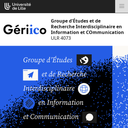
Aller
Cookies management panel
au
M
contenu
Groupe d'Études et de
Recherche Interdisciplinaire en
Information et COmmunication
ULR 4073