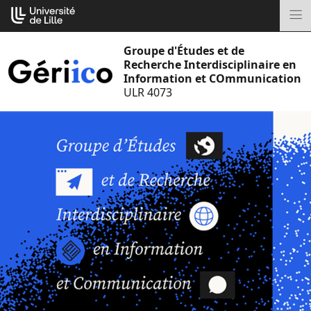
Aller
Cookies management panel
au
M
contenu
Groupe d'Études et de
Recherche Interdisciplinaire en
Information et COmmunication
ULR 4073