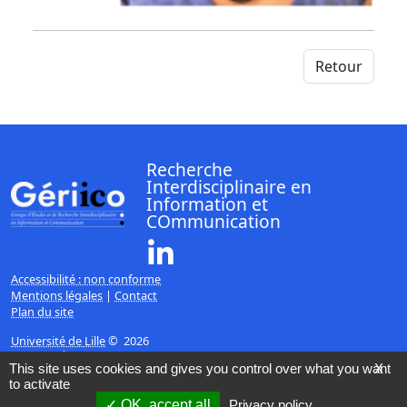
Retour
Recherche
Interdisciplinaire en
Information et
COmmunication
Linkedin ( Nouvelle fenêtre)
Accessibilité : non conforme
Mentions légales
|
Contact
Plan du site
Université de Lille
© 2026
Page mise à jour le 15/02/2017 (07:53)
This site uses cookies and gives you control over what you want
X
to activate
OK, accept all
Privacy policy