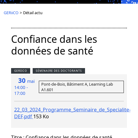
GERiiCO
>
Détail actu
Confiance dans les
données de santé
GERIICO
SÉMINAIRE DES DOCTORANTS
30
mai
Pont-de-Bois, Bâtiment A, Learning Lab
14:00 -
A1.601
17:00
22_03_2024_Programme_Seminaire_de_Specialite-
DEF.pdf
153 Ko
Titre
: Confiance dans les données de santé