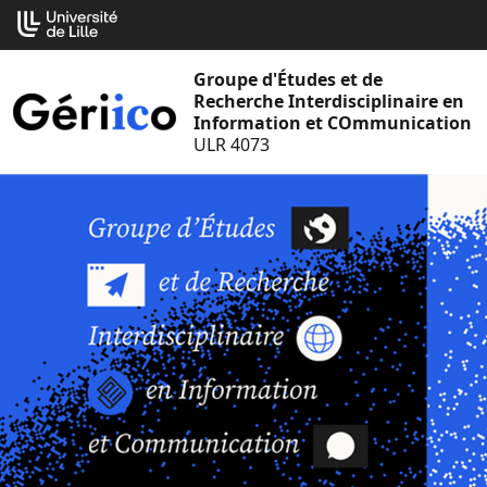
Aller
Cookies management panel
au
contenu
Groupe d'Études et de
Recherche Interdisciplinaire en
Information et COmmunication
ULR 4073