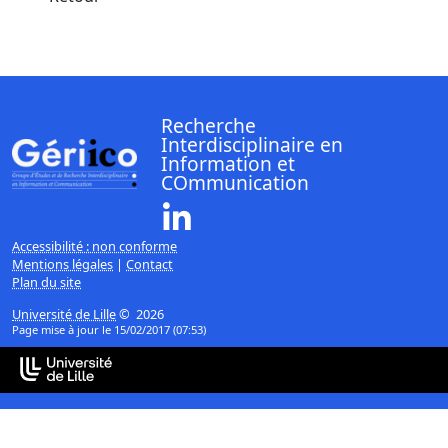
Recherche
Interdisciplinaire en
Information et
COmmunication
Linkedin ( Nouvelle fenêtre)
Accessibilité : non conforme
Mentions légales
|
Contact
Plan du site
Université de Lille
© 2026
Page mise à jour le 15/02/2017 (07:53)