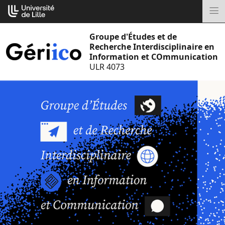
Aller
Cookies management panel
au
M
contenu
Groupe d'Études et de
Recherche Interdisciplinaire en
Information et COmmunication
ULR 4073