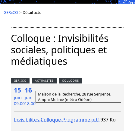
GERiiCO
>
Détail actu
Colloque : Invisibilités
sociales, politiques et
médiatiques
GERIICO
ACTUALITÉS
COLLOQUE
15
16
Maison de la Recherche, 28 rue Serpente,
juin
juin
Amphi Molinié (métro Odéon)
09:00
18:00
Invisibilites-Colloque-Programme.pdf
937 Ko