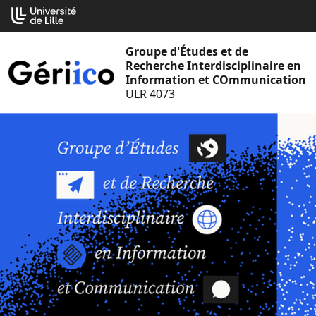
Aller
Cookies management panel
au
contenu
Groupe d'Études et de
Recherche Interdisciplinaire en
Information et COmmunication
ULR 4073