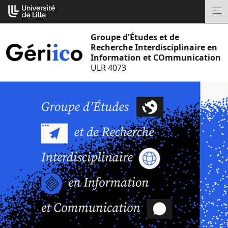
Aller
Cookies management panel
au
M
contenu
Groupe d'Études et de
Recherche Interdisciplinaire en
Information et COmmunication
ULR 4073