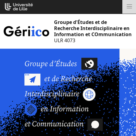
Aller
Cookies management panel
au
M
contenu
Groupe d'Études et de
Recherche Interdisciplinaire en
Information et COmmunication
ULR 4073