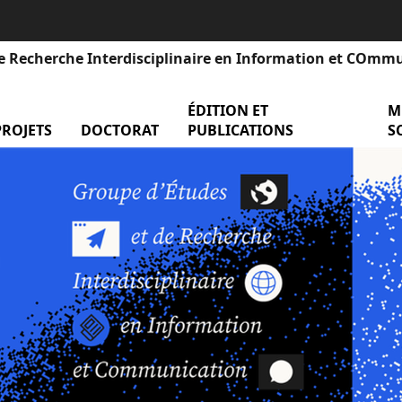
e Recherche Interdisciplinaire en Information et COmm
ÉDITION ET
men
M
nu Événements
PROJETS
menu Projets
DOCTORAT
menu Doctorat
PUBLICATIONS
S