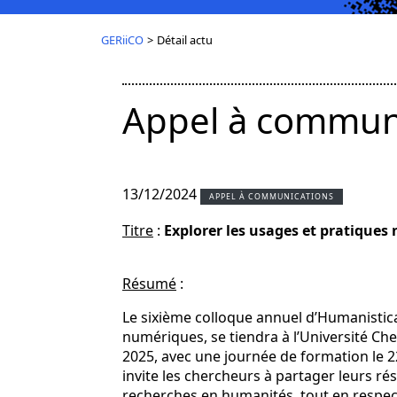
GERiiCO
>
Détail actu
Appel à communi
13/12/2024
APPEL À COMMUNICATIONS
Titre
:
Explorer les usages et pratiques
Résumé
:
Le sixième colloque annuel d’Humanistic
numériques, se tiendra à l’Université Che
2025, avec une journée de formation le 22
invite les chercheurs à partager leurs r
recherches en humanités, tout en respec