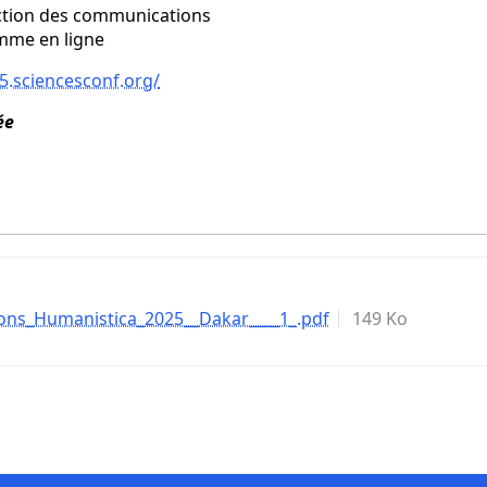
lection des communications
mme en ligne
5.sciencesconf.org/
ée
ns_Humanistica_2025__Dakar____1_.pdf
149 Ko