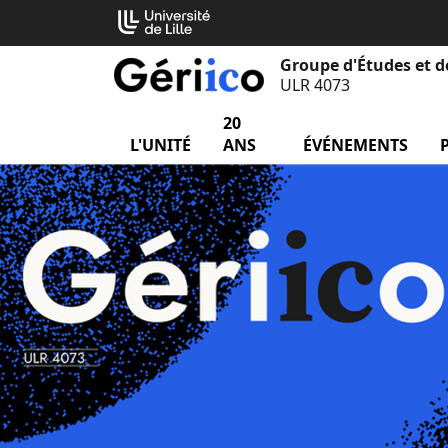
Aller
Cookies management panel
au
contenu
Groupe d'Études et d
ULR 4073
20
L'UNITÉ
menu L'unité
ANS
ÉVÉNEMENTS
me