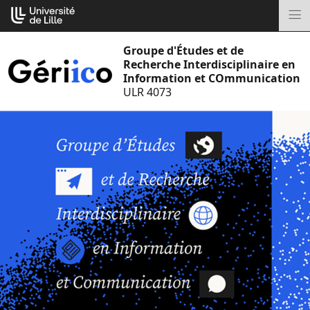
Aller
Cookies management panel
au
M
contenu
Groupe d'Études et de
Recherche Interdisciplinaire en
Information et COmmunication
ULR 4073