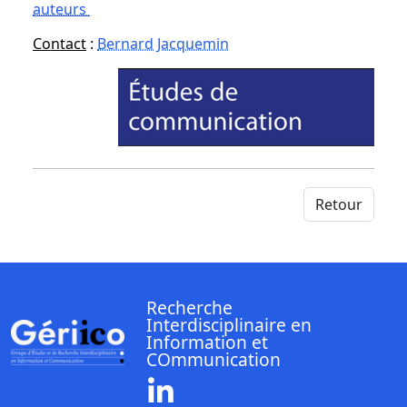
auteurs
Contact
:
Bernard Jacquemin
Retour
Recherche
Interdisciplinaire en
Information et
COmmunication
Linkedin ( Nouvelle fenêtre)