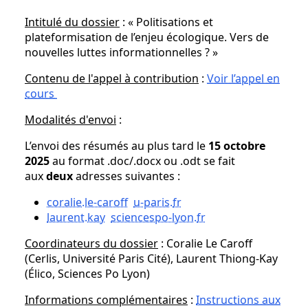
Intitulé du dossier
: « Politisations et
plateformisation de l’enjeu écologique. Vers de
nouvelles luttes informationnelles ? »
Contenu de l'appel à contribution
:
Voir l’appel en
cours
Modalités d'envoi
:
L’envoi des résumés au plus tard le
15 octobre
2025
au format .doc/.docx ou .odt se fait
aux
deux
adresses suivantes :
coralie.le-caroff
u-paris
.
fr
laurent.kay
sciencespo-lyon
.
fr
Coordinateurs du dossier
: Coralie Le Caroff
(Cerlis, Université Paris Cité), Laurent Thiong-Kay
(Élico, Sciences Po Lyon)
Informations complémentaires
:
Instructions aux