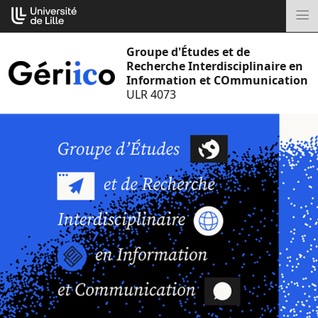
Aller
Cookies management panel
au
M
contenu
Groupe d'Études et de
Recherche Interdisciplinaire en
Information et COmmunication
ULR 4073