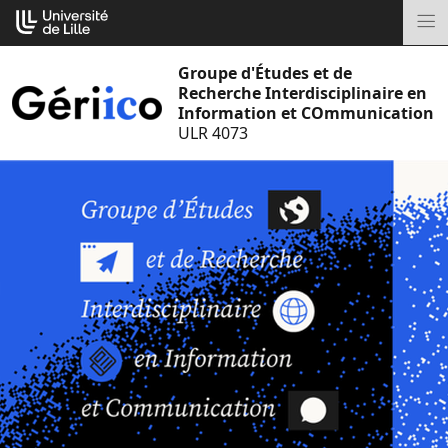
Aller
Cookies management panel
au
M
contenu
Groupe d'Études et de
Recherche Interdisciplinaire en
Information et COmmunication
ULR 4073