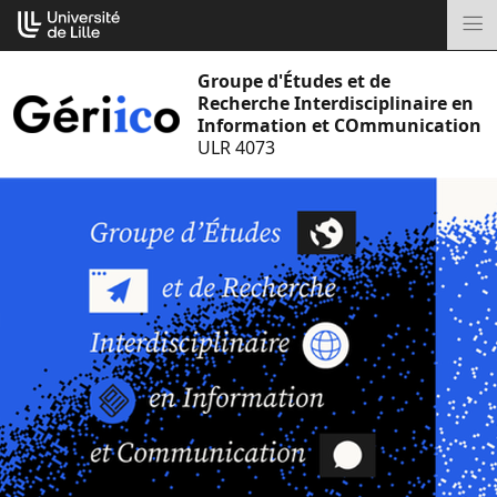
Aller
Cookies management panel
au
M
contenu
Groupe d'Études et de
Recherche Interdisciplinaire en
Information et COmmunication
ULR 4073