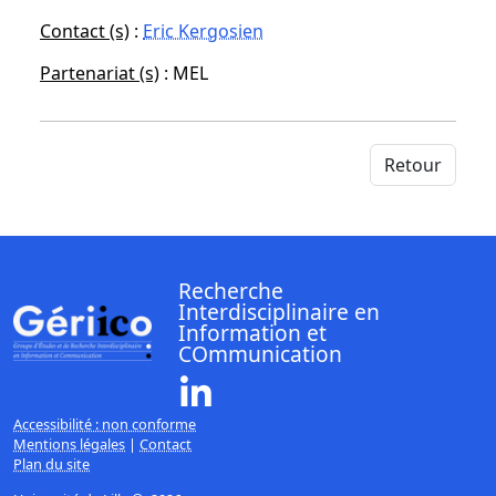
Contact (s)
:
Eric Kergosien
Partenariat (s)
: MEL
Retour
Recherche
Interdisciplinaire en
Information et
COmmunication
Linkedin ( Nouvelle fenêtre)
Accessibilité : non conforme
Mentions légales
|
Contact
Plan du site